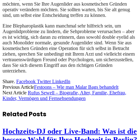
möchten, wenn Sie Ihre Augenlider aus kosmetischen Gründen
operativ verändern möchten. Sie sollten warten, bis Sie alt genug
sind, um selbst eine Entscheidung treffen zu können.
Eine Blepharoplastik kann manchmal sehr hilfreich sein, um
Augenlidprobleme zu lindern, die Sehprobleme verursachen – aber
es ist wichtig, sich daran zu erinnern, dass sowohl double eyelid als
auch Monolider normale, gesunde Augenlider sind. Wenn Sie aus
kosmetischen Gründen eine Operation für sich selbst in Betracht
ziehen, sprechen Sie unbedingt mit Ihrem Arzt und vielleicht einem
vertrauenswürdigen Freund oder Psychologen, um sicherzustellen,
dass Sie sich diesem Eingriff aus den richtigen Gründen
unterziehen.
Share.
Facebook
Twitter
LinkedIn
Previous Article
Festoons – Wie man Malar Bags behandelt
Next Article
Rufus Sewell – Biografie, Alter, Familie, Ehefrau,
Kinder, Vermögen und Fernsehsendungen
Related
Posts
Hochzeits-DJ oder Live-Band: Was ist die
bessere Wahl für Ihre Hochzeit in Berlin?