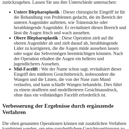
zurückzugeben. Lassen Sie uns ihre Unterschiede untersuchen:
Untere Blepharoplastik
: Dieser chirurgische Eingriff ist für
die Behandlung von Problemen gedacht, die im Bereich der
unteren Augenlider auftreten, wie Tränensäcke oder
herabhängende Augenlider. Er revitalisiert diesen Bereich und
lässt die Augen frisch und wach aussehen.
Obere Blepharoplastik
: Diese Operation zielt auf die
oberen Augenlider ab und zielt darauf ab, herabhängende
Lider zu korrigieren, die die Augen müde aussehen lassen
oder sogar das Sehvermögen beeinträchtigen könnten. Nach
der Operation erhalten die Augen ein helleres und
jugendlicheres Aussehen.
Mid-Facelift
: Wie der Name schon sagt, revitalisiert dieser
Eingriff den mittleren Gesichtsbereich, insbesondere die
Wangen und die Linien, die von der Nase zum Mund
verlaufen, und kann schlaffe Wangen behandeln. Dies führt
zu einem strafferen und modellierteren Gesichtsausdruck,
ohne dass ein vollständiges Facelift erforderlich ist.
Verbesserung der Ergebnisse durch ergänzende
Verfahren
Die oben genannten Operationen können mit zusätzlichen Verfahren
kombiniert werden, um eine ganzheitlichere Gesichtsverjüngung zu