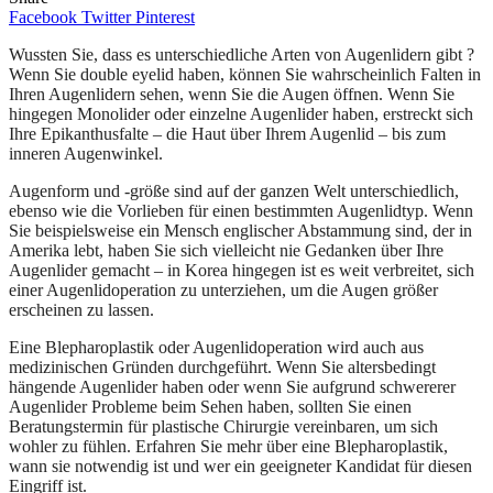
Facebook
Twitter
Pinterest
Wussten Sie, dass es unterschiedliche Arten von Augenlidern gibt ?
Wenn Sie double eyelid haben, können Sie wahrscheinlich Falten in
Ihren Augenlidern sehen, wenn Sie die Augen öffnen. Wenn Sie
hingegen Monolider oder einzelne Augenlider haben, erstreckt sich
Ihre Epikanthusfalte – die Haut über Ihrem Augenlid – bis zum
inneren Augenwinkel.
Augenform und -größe sind auf der ganzen Welt unterschiedlich,
ebenso wie die Vorlieben für einen bestimmten Augenlidtyp. Wenn
Sie beispielsweise ein Mensch englischer Abstammung sind, der in
Amerika lebt, haben Sie sich vielleicht nie Gedanken über Ihre
Augenlider gemacht – in Korea hingegen ist es weit verbreitet, sich
einer Augenlidoperation zu unterziehen, um die Augen größer
erscheinen zu lassen.
Eine Blepharoplastik oder Augenlidoperation wird auch aus
medizinischen Gründen durchgeführt. Wenn Sie altersbedingt
hängende Augenlider haben oder wenn Sie aufgrund schwererer
Augenlider Probleme beim Sehen haben, sollten Sie einen
Beratungstermin für plastische Chirurgie vereinbaren, um sich
wohler zu fühlen. Erfahren Sie mehr über eine Blepharoplastik,
wann sie notwendig ist und wer ein geeigneter Kandidat für diesen
Eingriff ist.