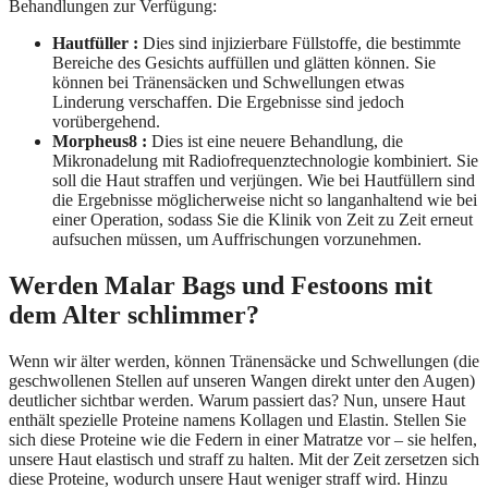
Behandlungen zur Verfügung:
Hautfüller :
Dies sind injizierbare Füllstoffe, die bestimmte
Bereiche des Gesichts auffüllen und glätten können. Sie
können bei Tränensäcken und Schwellungen etwas
Linderung verschaffen. Die Ergebnisse sind jedoch
vorübergehend.
Morpheus8 :
Dies ist eine neuere Behandlung, die
Mikronadelung mit Radiofrequenztechnologie kombiniert. Sie
soll die Haut straffen und verjüngen. Wie bei Hautfüllern sind
die Ergebnisse möglicherweise nicht so langanhaltend wie bei
einer Operation, sodass Sie die Klinik von Zeit zu Zeit erneut
aufsuchen müssen, um Auffrischungen vorzunehmen.
Werden Malar Bags und Festoons mit
dem Alter schlimmer?
Wenn wir älter werden, können Tränensäcke und Schwellungen (die
geschwollenen Stellen auf unseren Wangen direkt unter den Augen)
deutlicher sichtbar werden. Warum passiert das? Nun, unsere Haut
enthält spezielle Proteine ​​namens Kollagen und Elastin. Stellen Sie
sich diese Proteine ​​wie die Federn in einer Matratze vor – sie helfen,
unsere Haut elastisch und straff zu halten. Mit der Zeit zersetzen sich
diese Proteine, wodurch unsere Haut weniger straff wird. Hinzu